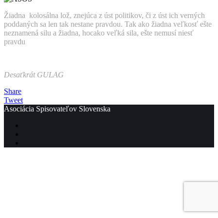
Žiadna kolosálna lož, znejúca z úst politikov, či z úst ich verných
poddaných sa len tak nestane pravdou. Tak ako žiadna veľkosť ešte
neznamená silu a žiadna, hocako veľká sila, ešte nemusí niesť
pravdu
Desaťkrát GULAG
Share
Tweet
Asociácia Spisovateľov Slovenska