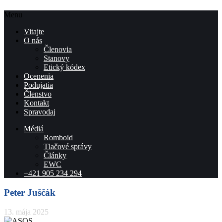
Menu
Vitajte
O nás
Členovia
Stanovy
Etický kódex
Ocenenia
Podujatia
Členstvo
Kontakt
Spravodaj
Médiá
Romboid
Tlačové správy
Články
EWC
+421 905 234 294
Peter Juščák
13. mája 2025