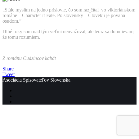
„Stále myslím na jedno príslovie, čo som raz čítal vo viktoriánskom
románe – Character if Fate. Po slovensky – Človeku je povaha
osudom.“
Dlhé roky som nad tým veľmi neuvažoval, ale teraz sa domnievam,
že tomu rozumiem.
Z románu Cudzincov kabát
Share
Tweet
Asociácia Spisovateľov Slovenska