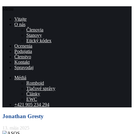
Menu
Vitajte
O nás
Členovia
Stanovy
Etický kódex
Ocenenia
Podujatia
Členstvo
Kontakt
Spravodaj
Médiá
Romboid
Tlačové správy
Články
EWC
+421 905 234 294
Jonathan Gresty
13. mája 2025