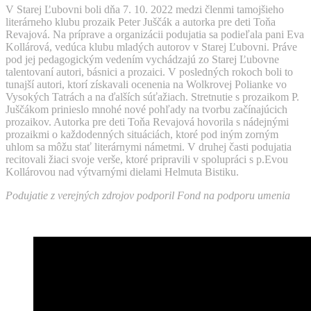
V Starej Ľubovni boli dňa 7. 10. 2022 medzi členmi tamojšieho
literárneho klubu prozaik Peter Juščák a autorka pre deti Toňa
Revajová. Na príprave a organizácii podujatia sa podieľala pani Eva
Kollárová, vedúca klubu mladých autorov v Starej Ľubovni. Práve
pod jej pedagogickým vedením vychádzajú zo Starej Ľubovne
talentovaní autori, básnici a prozaici. V posledných rokoch boli to
tunajší autori, ktorí získavali ocenenia na Wolkrovej Polianke vo
Vysokých Tatrách a na ďalších súťažiach. Stretnutie s prozaikom P.
Juščákom prinieslo mnohé nové pohľady na tvorbu začínajúcich
prozaikov. Autorka pre deti Toňa Revajová hovorila s nádejnými
prozaikmi o každodenných situáciách, ktoré pod iným zorným
uhlom sa môžu stať literárnymi námetmi. V druhej časti podujatia
recitovali žiaci svoje verše, ktoré pripravili v spolupráci s p.Evou
Kollárovou nad výtvarnými dielami Helmuta Bistiku.
Podujatie z verejných zdrojov podporil Fond na podporu umenia