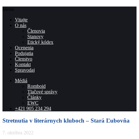
Menu
Vitajte
O nás
Členovia
Stanovy
Etický kódex
Ocenenia
Podujatia
Členstvo
Kontakt
Spravodaj
Médiá
Romboid
Tlačové správy
Články
EWC
+421 905 234 294
Stretnutia v literárnych kluboch – Stará Ľubovňa
7. októbra 2022