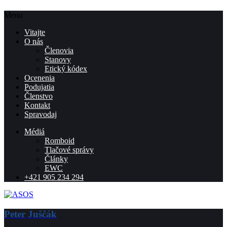
Menu
Vitajte
O nás
Členovia
Stanovy
Etický kódex
Ocenenia
Podujatia
Členstvo
Kontakt
Spravodaj
Médiá
Romboid
Tlačové správy
Články
EWC
+421 905 234 294
Peter Juščák